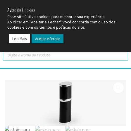
SP (11) 9
2093-7312
RS (51) 30661020
SC (47) 9
3300-3924
Aviso de Cookies
Esse site últiliza cookies para melhorar sua experiência.
Ao clicar em "Aceitar e Fechar" você concorda com o uso dos
cookies e com os termos e políticas do site.
Leia Mais
Aceitar e Fechar
Todos os Pr
Datas C