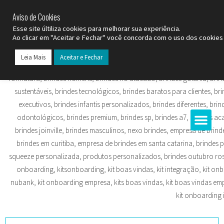
SP (11) 9
2093-7312
RS (51) 30661020
SC (47) 9
3300-3924
Aviso de Cookies
Esse site últiliza cookies para melhorar sua experiência.
Ao clicar em "Aceitar e Fechar" você concorda com o uso dos cookies 
Leia Mais
Aceitar e Fechar
Todos os Pr
Datas C