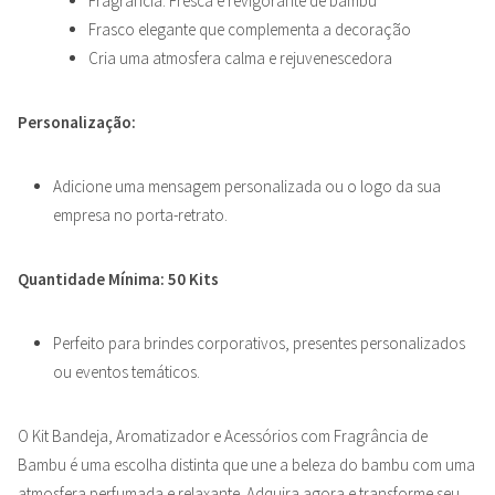
Fragrância: Fresca e revigorante de bambu
Frasco elegante que complementa a decoração
Cria uma atmosfera calma e rejuvenescedora
Personalização:
Adicione uma mensagem personalizada ou o logo da sua
empresa no porta-retrato.
Quantidade Mínima: 50 Kits
Perfeito para brindes corporativos, presentes personalizados
ou eventos temáticos.
O Kit Bandeja, Aromatizador e Acessórios com Fragrância de
Bambu é uma escolha distinta que une a beleza do bambu com uma
atmosfera perfumada e relaxante. Adquira agora e transforme seu