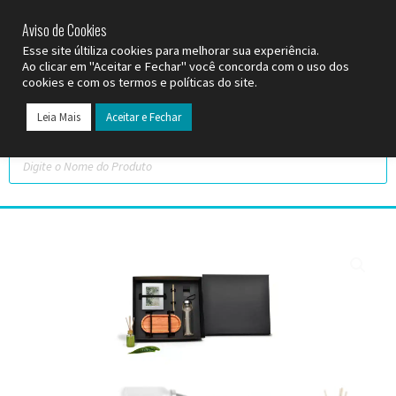
SP (11) 9
2093-7312
RS (51) 30661020
SC (47) 9
3300-3924
Aviso de Cookies
Esse site últiliza cookies para melhorar sua experiência.
Ao clicar em "Aceitar e Fechar" você concorda com o uso dos
cookies e com os termos e políticas do site.
Leia Mais
Aceitar e Fechar