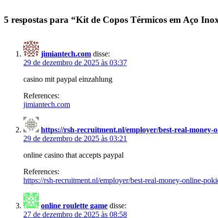
5 respostas para “Kit de Copos Térmicos em Aço Inox
jimiantech.com
disse:
29 de dezembro de 2025 às 03:37
casino mit paypal einzahlung
References:
jimiantech.com
https://rsh-recruitment.nl/employer/best-real-money-o
29 de dezembro de 2025 às 03:21
online casino that accepts paypal
References:
https://rsh-recruitment.nl/employer/best-real-money-online-poki
online roulette game
disse:
27 de dezembro de 2025 às 08:58