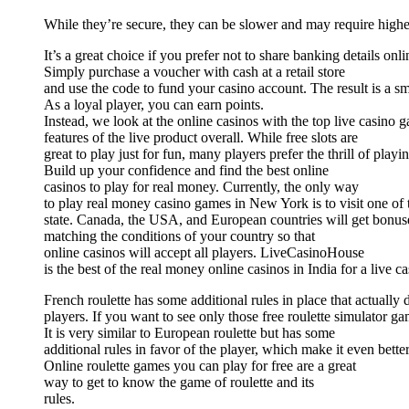
While they’re secure, they can be slower and may require high
It’s a great choice if you prefer not to share banking details onli
Simply purchase a voucher with cash at a retail store
and use the code to fund your casino account. The result is a s
As a loyal player, you can earn points.
Instead, we look at the online casinos with the top live casino 
features of the live product overall. While free slots are
great to play just for fun, many players prefer the thrill of play
Build up your confidence and find the best online
casinos to play for real money. Currently, the only way
to play real money casino games in New York is to visit one of
state. Canada, the USA, and European countries will get bonus
matching the conditions of your country so that
online casinos will accept all players. LiveCasinoHouse
is the best of the real money online casinos in India for a live c
French roulette has some additional rules in place that actually
players. If you want to see only those free roulette simulator g
It is very similar to European roulette but has some
additional rules in favor of the player, which make it even bette
Online roulette games you can play for free are a great
way to get to know the game of roulette and its
rules.