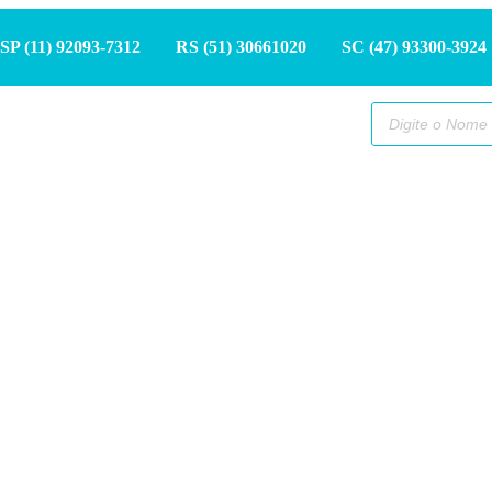
SP (11) 9
2093-7312
RS (51) 30661020
SC (47) 9
3300-3924