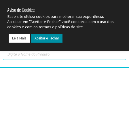
SP (11) 9
2093-7312
RS (51) 30661020
SC (47) 9
3300-3924
Aviso de Cookies
Esse site últiliza cookies para melhorar sua experiência.
Ao clicar em "Aceitar e Fechar" você concorda com o uso dos
cookies e com os termos e políticas do site.
Leia Mais
Aceitar e Fechar
Todos os Pr
Datas C