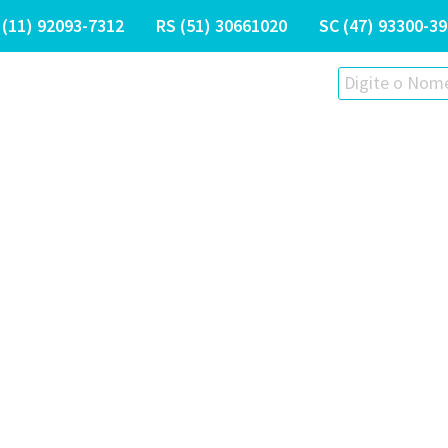
 (11) 9
2093-7312
RS (51) 30661020
SC (47) 9
3300-39