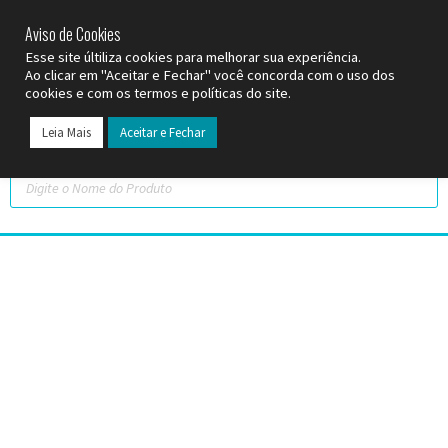
SP (11) 9
2093-7312
RS (51) 30661020
SC (47) 9
3300-3924
Aviso de Cookies
Esse site últiliza cookies para melhorar sua experiência.
Ao clicar em "Aceitar e Fechar" você concorda com o uso dos
cookies e com os termos e políticas do site.
Leia Mais
Aceitar e Fechar
Todos os Pr
Datas C