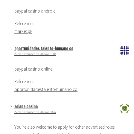
paypal casino android
References:
market.pk
oportunidades.talento-humano.co
29 de dezembro de 2025 às 03:04
paypal casino online
References:
oportunidades.talento-humano.co
solana casino
27 de dezembro de 2025 às 09:47
You’re also welcome to apply for other advertised roles