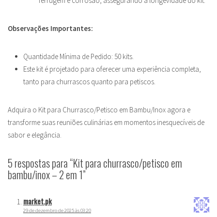
ferrugem e corrosão, assegurando a longevidade do kit.
Observações Importantes:
Quantidade Mínima de Pedido: 50 kits.
Este kit é projetado para oferecer uma experiência completa,
tanto para churrascos quanto para petiscos.
Adquira o Kit para Churrasco/Petisco em Bambu/Inox agora e
transforme suas reuniões culinárias em momentos inesquecíveis de
sabor e elegância.
5 respostas para “Kit para churrasco/petisco em
bambu/inox – 2 em 1”
market.pk
29 de dezembro de 2025 às 03:20