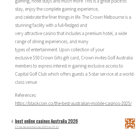
gaming, hotel stays and much more. This is a great place to
stay, enjoy the complete gaming experience,
and celebrate the finer things in life. The Crown Melbourne is a
stunning facility with a full-fledged and
very attractive casino that includes a premium hotel, a wide
range of dining experiences, and many
types of entertainment. Upon collection of your
exclusive $50 Crown Gifts gift card, Crown invites Golf Australia
members to express interest in gaining exclusive access to
Capital Golf Club which offers guests a 5-star service at a world-
class venue.
References:
https://blackcoin.co/the-best-australian-mobile-casinos-2025/
best online casinos Australia 2026
27 de dezembro de 2025 às 07:13