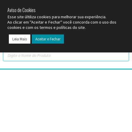
SP (11) 9
2093-7312
RS (51) 30661020
SC (47) 9
3300-3924
Aviso de Cookies
Esse site últiliza cookies para melhorar sua experiência.
Ao clicar em "Aceitar e Fechar" você concorda com o uso dos
cookies e com os termos e políticas do site.
Leia Mais
Aceitar e Fechar
Todos os Pr
Datas C