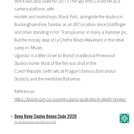
and it was also used for 1977’s The Spy Who Loved Me as a
camera platform, with
models and workshops. Black Park, alongside the studios in
Buckinghamshire, familiar as an 007 location since Goldfinger
and often standing in for ‘Transylvania’ in many a Hammer pic.
But the money deal of Le Chiffre (Mads Mikkelsen) in the rebel
camp in ‘Mbale,
Uganda’ is a little closer to Bond’s traditional Pinewood
Studios home. Most of the film was shot in the
Czech Republic (with sets at Prague’s famous Barrandov
Studios) and the inevitable Bahamas.
References:
https://blackcoin.co/zoome-casino-australia-in-depth-review/
Beep Beep Casino Bonus Code 2026
21 de dezembro de 2025 às 07:02