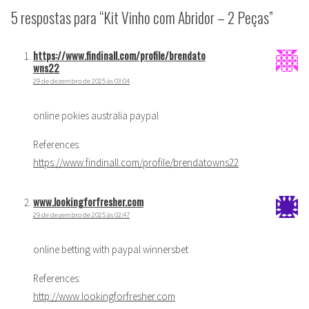
5 respostas para “Kit Vinho com Abridor – 2 Peças”
https://www.findinall.com/profile/brendato
wns22
29 de dezembro de 2025 às 03:04
online pokies australia paypal
References:
https://www.findinall.com/profile/brendatowns22
www.lookingforfresher.com
29 de dezembro de 2025 às 02:47
online betting with paypal winnersbet
References:
http://www.lookingforfresher.com