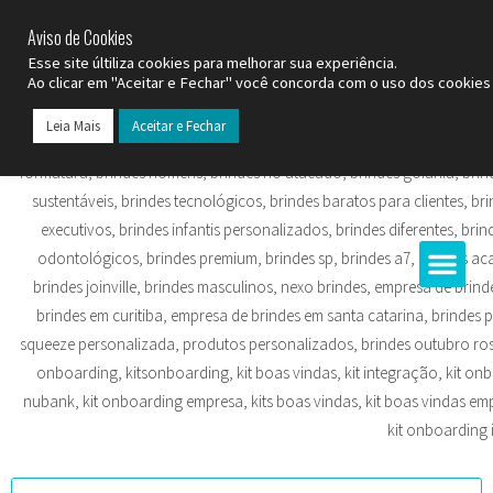
SP (11) 9
2093-7312
RS (51) 30661020
SC (47) 9
3300-3924
Aviso de Cookies
Esse site últiliza cookies para melhorar sua experiência.
Ao clicar em "Aceitar e Fechar" você concorda com o uso dos cookies 
Leia Mais
Aceitar e Fechar
Todos os Pr
Datas C