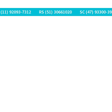
 (11) 9
2093-7312
RS (51) 30661020
SC (47) 9
3300-39