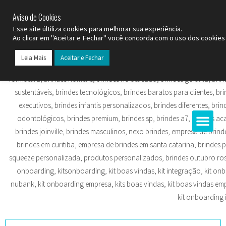
SP (11) 9
2093-7312
RS (51) 30661020
SC (47) 9
3300-3924
Aviso de Cookies
Esse site últiliza cookies para melhorar sua experiência.
Ao clicar em "Aceitar e Fechar" você concorda com o uso dos cookies 
Leia Mais
Aceitar e Fechar
Todos os Pr
Datas C