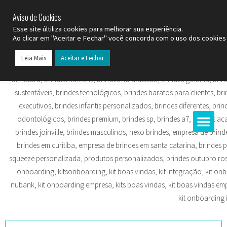
SP (11) 9
2093-7312
RS (51) 30661020
SC (47) 9
3300-3924
Aviso de Cookies
Esse site últiliza cookies para melhorar sua experiência.
Ao clicar em "Aceitar e Fechar" você concorda com o uso dos cookies 
Leia Mais
Aceitar e Fechar
Todos os Pr
Datas C