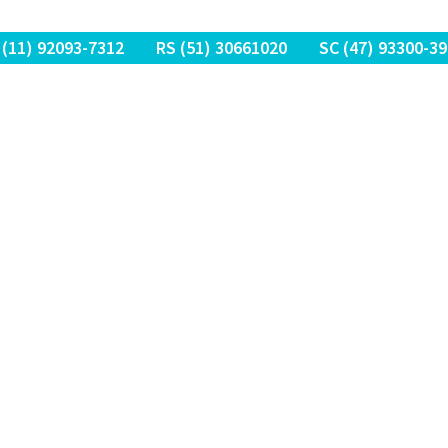
 (11) 9
2093-7312
RS (51) 30661020
SC (47) 9
3300-39