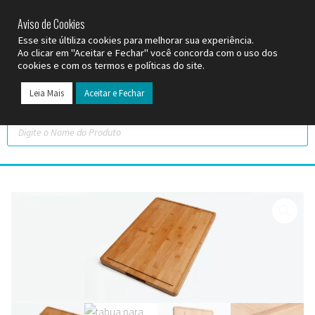
SP (11) 9
2093-7312
RS (51) 30661020
SC (47) 9
3300-3924
Aviso de Cookies
Esse site últiliza cookies para melhorar sua experiência.
Ao clicar em "Aceitar e Fechar" você concorda com o uso dos
cookies e com os termos e políticas do site.
Leia Mais
Aceitar e Fechar
Todos os Pr
Datas C