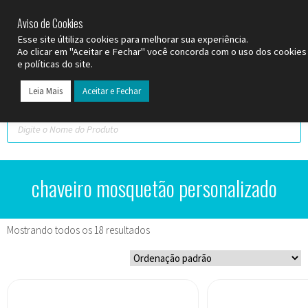
SP (11) 9
2093-7312
RS (51) 30661020
SC (47) 9
3300-3924
Aviso de Cookies
Esse site últiliza cookies para melhorar sua experiência.
Ao clicar em "Aceitar e Fechar" você concorda com o uso dos cookie
e políticas do site.
Leia Mais
Aceitar e Fechar
Todos os Pr
Datas C
chaveiro mosquetão personalizado
Mostrando todos os 18 resultados