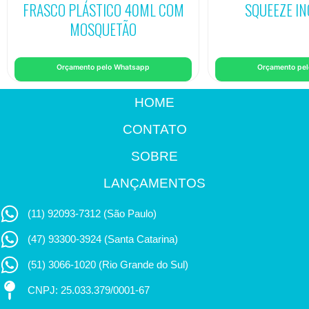
FRASCO PLÁSTICO 40ML COM
SQUEEZE I
MOSQUETÃO
Orçamento pelo Whatsapp
Orçamento pe
HOME
CONTATO
SOBRE
LANÇAMENTOS
(11) 92093-7312 (São Paulo)
(47) 93300-3924 (Santa Catarina)
(51) 3066-1020 (Rio Grande do Sul)
CNPJ: 25.033.379/0001-67