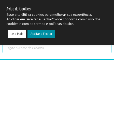
SP (11) 9
2093-7312
RS (51) 30661020
SC (47) 9
3300-3924
Aviso de Cookies
Esse site últiliza cookies para melhorar sua experiência.
Ao clicar em "Aceitar e Fechar" você concorda com o uso dos
cookies e com os termos e políticas do site.
Leia Mais
Aceitar e Fechar
Todos os Pr
Datas C