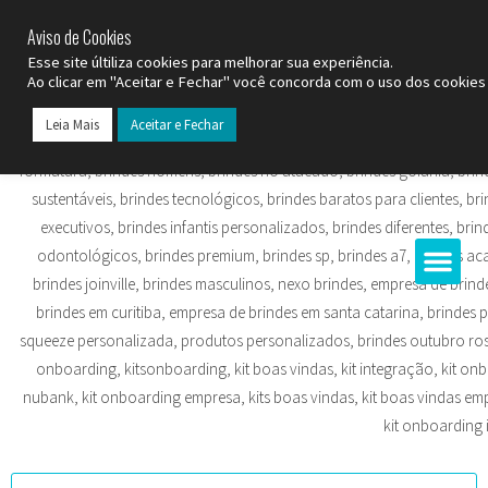
SP (11) 9
2093-7312
RS (51) 30661020
SC (47) 9
3300-3924
Aviso de Cookies
Esse site últiliza cookies para melhorar sua experiência.
Ao clicar em "Aceitar e Fechar" você concorda com o uso dos cookies 
Leia Mais
Aceitar e Fechar
Todos os Pr
Datas C