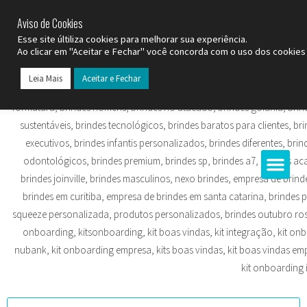
SP (11) 9
2093-7312
RS (51) 30661020
SC (47) 9
3300-3924
Aviso de Cookies
Esse site últiliza cookies para melhorar sua experiência.
Ao clicar em "Aceitar e Fechar" você concorda com o uso dos cookies 
Leia Mais
Aceitar e Fechar
Todos os Pr
Datas C