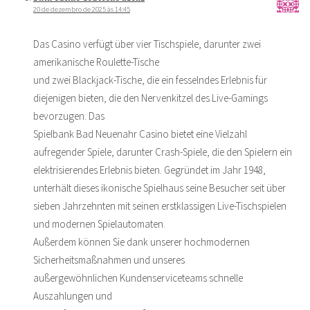
20 de dezembro de 2025 às 14:45
Das Casino verfügt über vier Tischspiele, darunter zwei
amerikanische Roulette-Tische
und zwei Blackjack-Tische, die ein fesselndes Erlebnis für
diejenigen bieten, die den Nervenkitzel des Live-Gamings
bevorzugen. Das
Spielbank Bad Neuenahr Casino bietet eine Vielzahl
aufregender Spiele, darunter Crash-Spiele, die den Spielern ein
elektrisierendes Erlebnis bieten. Gegründet im Jahr 1948,
unterhält dieses ikonische Spielhaus seine Besucher seit über
sieben Jahrzehnten mit seinen erstklassigen Live-Tischspielen
und modernen Spielautomaten.
Außerdem können Sie dank unserer hochmodernen
Sicherheitsmaßnahmen und unseres
außergewöhnlichen Kundenserviceteams schnelle
Auszahlungen und