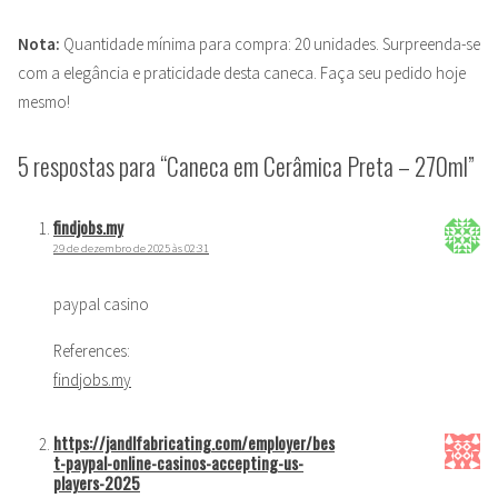
Nota:
Quantidade mínima para compra: 20 unidades. Surpreenda-se
com a elegância e praticidade desta caneca. Faça seu pedido hoje
mesmo!
5 respostas para “Caneca em Cerâmica Preta – 270ml”
findjobs.my
29 de dezembro de 2025 às 02:31
paypal casino
References:
findjobs.my
https://jandlfabricating.com/employer/bes
t-paypal-online-casinos-accepting-us-
players-2025