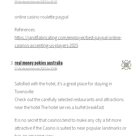
29 de dezembro de 2025 às 02:10
online casino roulette paypal
References:
https://jandlfabricating.com/employer/best-paypal-online-
casinos-accepting-us-players-2025
real money pokies australia
27 de dezembro de 2025 às 10:58
Satisfied with the hotel, it’s a great place for staying in
Townsville.
Check out the carefully selected restaurants and attractions
near the hotel The hotel serves a buffet breakfast.
It is no secret that casinos tend to make any city a bit more
attractive if the Casino is suited to near popular landmarks or
has an amazing view.