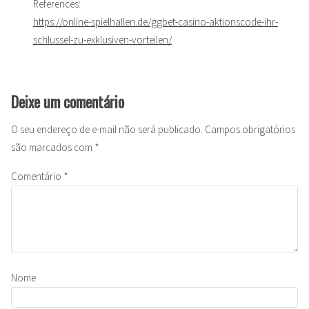
References:
https://online-spielhallen.de/ggbet-casino-aktionscode-ihr-
schlussel-zu-exklusiven-vorteilen/
Deixe um comentário
O seu endereço de e-mail não será publicado.
Campos obrigatórios
são marcados com
*
Comentário
*
Nome