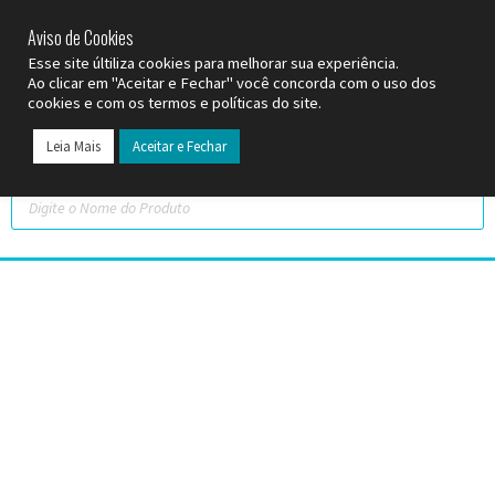
SP (11) 9
2093-7312
RS (51) 30661020
SC (47) 9
3300-3924
Aviso de Cookies
Esse site últiliza cookies para melhorar sua experiência.
Ao clicar em "Aceitar e Fechar" você concorda com o uso dos
cookies e com os termos e políticas do site.
Leia Mais
Aceitar e Fechar
Todos os Pr
Datas C