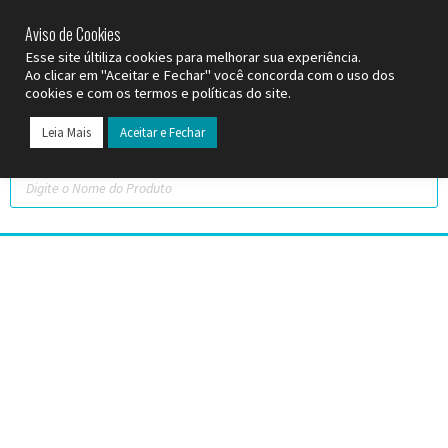
SP (11) 9
2093-7312
RS (51) 30661020
SC (47) 9
3300-3924
Aviso de Cookies
Esse site últiliza cookies para melhorar sua experiência.
Ao clicar em "Aceitar e Fechar" você concorda com o uso dos
cookies e com os termos e políticas do site.
Leia Mais
Aceitar e Fechar
Todos os Pr
Datas C