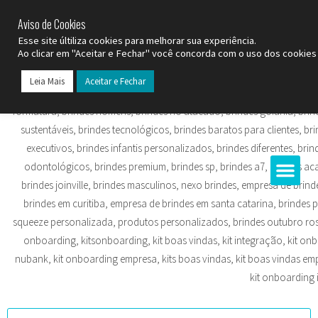
SP (11) 9
2093-7312
RS (51) 30661020
SC (47) 9
3300-3924
Aviso de Cookies
Esse site últiliza cookies para melhorar sua experiência.
Ao clicar em "Aceitar e Fechar" você concorda com o uso dos cookies 
Leia Mais
Aceitar e Fechar
Todos os Pr
Datas C