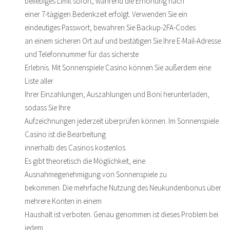
beliebiges Limit sofort, während die Erhöhung nach
einer 7-tägigen Bedenkzeit erfolgt. Verwenden Sie ein
eindeutiges Passwort, bewahren Sie Backup-2FA-Codes
an einem sicheren Ort auf und bestätigen Sie Ihre E-Mail-Adresse
und Telefonnummer für das sicherste
Erlebnis. Mit Sonnenspiele Casino können Sie außerdem eine
Liste aller
Ihrer Einzahlungen, Auszahlungen und Boni herunterladen,
sodass Sie Ihre
Aufzeichnungen jederzeit überprüfen können. Im Sonnenspiele
Casino ist die Bearbeitung
innerhalb des Casinos kostenlos.
Es gibt theoretisch die Möglichkeit, eine
Ausnahmegenehmigung von Sonnenspiele zu
bekommen. Die mehrfache Nutzung des Neukundenbonus über
mehrere Konten in einem
Haushalt ist verboten. Genau genommen ist dieses Problem bei
jedem