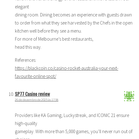
elegant
dining room. Dining becomes an experience with guests drawn
to order from what they see harvested by the Chefs in the open
kitchen well before they see a menu.
For more of Melbourne’s best restaurants,
head this way.
References:
https://blackcoin.co/casino-rocket-australia-your-next-
favourite-online-spot/
SP77 Casino review
26 de dezembro de 2025 às 17:58
Providers like KA Gaming, Luckystreak, and ICONIC 21 ensure
high-quality
gameplay. With more than 5,000 games, you’ll never run out of