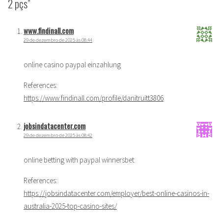
2 pçs”
www.findinall.com
29 de dezembro de 2025 às 08:44
online casino paypal einzahlung
References:
https://www.findinall.com/profile/danitruitt3806
jobsindatacenter.com
29 de dezembro de 2025 às 08:42
online betting with paypal winnersbet
References:
https://jobsindatacenter.com/employer/best-online-casinos-in-
australia-2025-top-casino-sites/