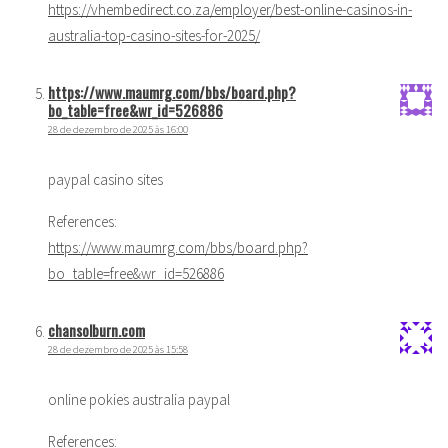
https://vhembedirect.co.za/employer/best-online-casinos-in-
australia-top-casino-sites-for-2025/
https://www.maumrg.com/bbs/board.php?
bo_table=free&wr_id=526886
28 de dezembro de 2025 às 16:00
paypal casino sites
References:
https://www.maumrg.com/bbs/board.php?
bo_table=free&wr_id=526886
chansolburn.com
28 de dezembro de 2025 às 15:58
online pokies australia paypal
References: