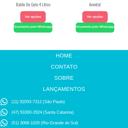
Balde De Gelo 4 Litros
Avental
Ver opções
Ver opções
Orçamento pelo Whatsapp
Orçamento pelo Whatsapp
HOME
CONTATO
SOBRE
LANÇAMENTOS
(11) 92093-7312 (São Paulo)
(47) 93300-3924 (Santa Catarina)
(51) 3066-1020 (Rio Grande do Sul)