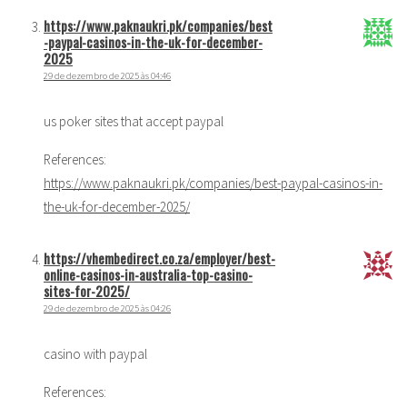
https://www.paknaukri.pk/companies/best
-paypal-casinos-in-the-uk-for-december-
2025
29 de dezembro de 2025 às 04:46
us poker sites that accept paypal
References:
https://www.paknaukri.pk/companies/best-paypal-casinos-in-
the-uk-for-december-2025/
https://vhembedirect.co.za/employer/best-
online-casinos-in-australia-top-casino-
sites-for-2025/
29 de dezembro de 2025 às 04:26
casino with paypal
References: