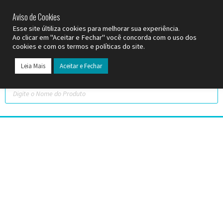
SP (11) 9
2093-7312
RS (51) 30661020
SC (47) 9
3300-3924
Aviso de Cookies
Esse site últiliza cookies para melhorar sua experiência.
Ao clicar em "Aceitar e Fechar" você concorda com o uso dos
cookies e com os termos e políticas do site.
Leia Mais
Aceitar e Fechar
Todos os Pr
Datas C