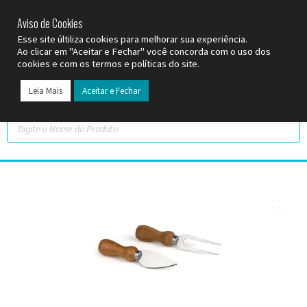
SP (11) 9
2093-7312
RS (51) 30661020
SC (47) 9
3300-3924
Aviso de Cookies
Esse site últiliza cookies para melhorar sua experiência.
Ao clicar em "Aceitar e Fechar" você concorda com o uso dos
cookies e com os termos e políticas do site.
Leia Mais
Aceitar e Fechar
Todos os Pr
Datas C