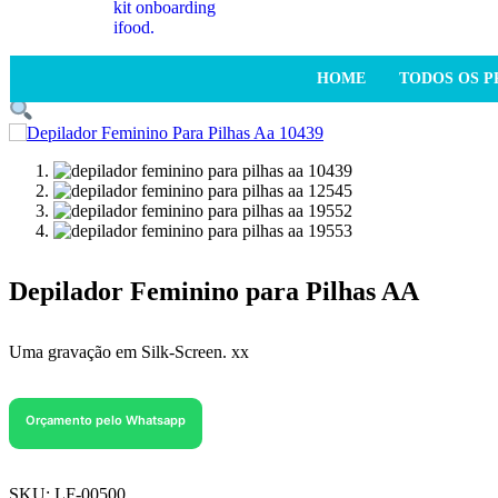
HOME
TODOS OS 
Depilador Feminino para Pilhas AA
Uma gravação em Silk-Screen. xx
Orçamento pelo Whatsapp
SKU:
LF-00500