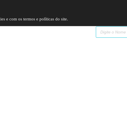
SP (11) 9
2093-7312
RS (51) 30661020
SC (47) 9
3300-3924
s e com os termos e políticas do site.