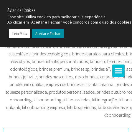
SP (11) 9
2093-7312
RS (51) 30661020
SC (47) 9
3300-3924
Aviso de Cookies
Esse site últiliza cookies para melhorar sua experiência.
Ao clicar em "Aceitar e Fechar" você concorda com o uso dos cookies 
Leia Mais
Aceitar e Fechar
Todos os Pr
Datas C