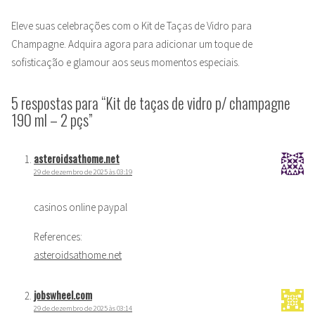
Eleve suas celebrações com o Kit de Taças de Vidro para
Champagne. Adquira agora para adicionar um toque de
sofisticação e glamour aos seus momentos especiais.
5 respostas para “Kit de taças de vidro p/ champagne
190 ml – 2 pçs”
asteroidsathome.net
29 de dezembro de 2025 às 03:19
casinos online paypal
References:
asteroidsathome.net
jobswheel.com
29 de dezembro de 2025 às 03:14