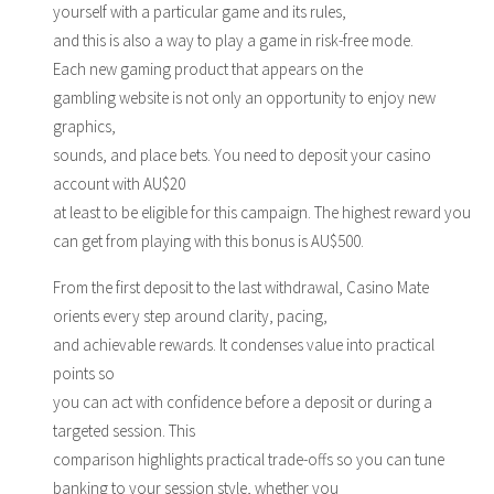
yourself with a particular game and its rules,
and this is also a way to play a game in risk-free mode.
Each new gaming product that appears on the
gambling website is not only an opportunity to enjoy new
graphics,
sounds, and place bets. You need to deposit your casino
account with AU$20
at least to be eligible for this campaign. The highest reward you
can get from playing with this bonus is AU$500.
From the first deposit to the last withdrawal, Casino Mate
orients every step around clarity, pacing,
and achievable rewards. It condenses value into practical
points so
you can act with confidence before a deposit or during a
targeted session. This
comparison highlights practical trade-offs so you can tune
banking to your session style, whether you