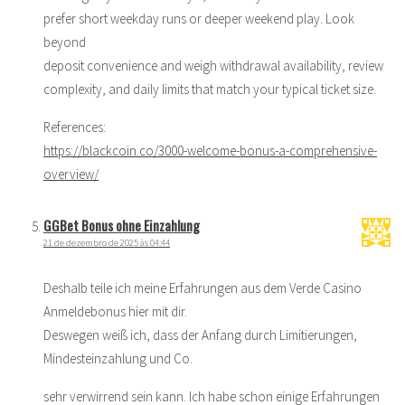
prefer short weekday runs or deeper weekend play. Look
beyond
deposit convenience and weigh withdrawal availability, review
complexity, and daily limits that match your typical ticket size.
References:
https://blackcoin.co/3000-welcome-bonus-a-comprehensive-
overview/
GGBet Bonus ohne Einzahlung
21 de dezembro de 2025 às 04:44
Deshalb teile ich meine Erfahrungen aus dem Verde Casino
Anmeldebonus hier mit dir.
Deswegen weiß ich, dass der Anfang durch Limitierungen,
Mindesteinzahlung und Co.
sehr verwirrend sein kann. Ich habe schon einige Erfahrungen