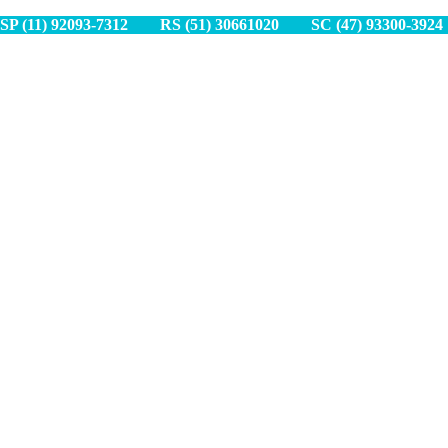
SP (11) 9
2093-7312
RS (51) 30661020
SC (47) 9
3300-3924