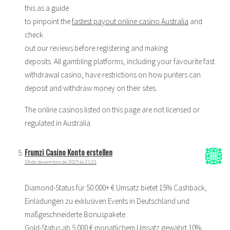
this as a guide
to pinpoint the
fastest payout online casino Australia
and
check
out our reviews before registering and making
deposits. All gambling platforms, including your favourite fast
withdrawal casino, have restrictions on how punters can
deposit and withdraw money on their sites.
The online casinos listed on this page are not licensed or
regulated in Australia.
Frumzi Casino Konto erstellen
19 de dezembro de 2025 às 21:21
Diamond-Status für 50.000+ € Umsatz bietet 15% Cashback,
Einladungen zu exklusiven Events in Deutschland und
maßgeschneiderte Bonuspakete.
Gold-Status ab 5.000 € monatlichem Umsatz gewährt 10%