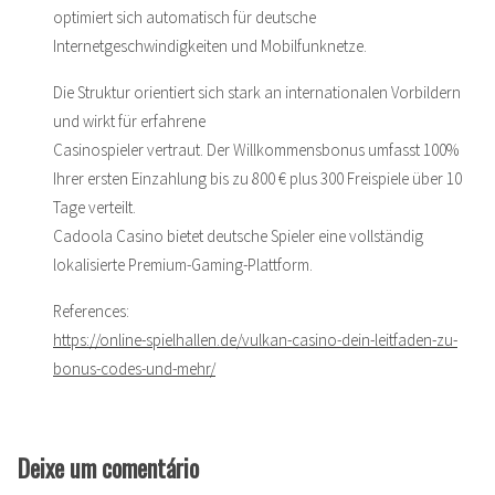
optimiert sich automatisch für deutsche
Internetgeschwindigkeiten und Mobilfunknetze.
Die Struktur orientiert sich stark an internationalen Vorbildern
und wirkt für erfahrene
Casinospieler vertraut. Der Willkommensbonus umfasst 100%
Ihrer ersten Einzahlung bis zu 800 € plus 300 Freispiele über 10
Tage verteilt.
Cadoola Casino bietet deutsche Spieler eine vollständig
lokalisierte Premium-Gaming-Plattform.
References:
https://online-spielhallen.de/vulkan-casino-dein-leitfaden-zu-
bonus-codes-und-mehr/
Deixe um comentário