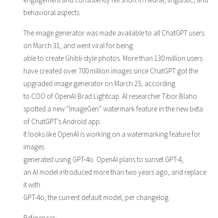
behavioral aspects.
The image generator was made available to all ChatGPT users
on March 31, and went viral for being
able to create Ghibli-style photos. More than 130 million users
have created over 700 million images since ChatGPT got the
upgraded image generator on March 25, according
to COO of OpenAI Brad Lightcap. AI researcher Tibor Blaho
spotted a new “ImageGen” watermark feature in the new beta
of ChatGPT’s Android app.
It looks like OpenAI is working on a watermarking feature for
images
generated using GPT-4o. OpenAI plans to sunset GPT-4,
an AI model introduced more than two years ago, and replace
it with
GPT-4o, the current default model, per changelog.
References: