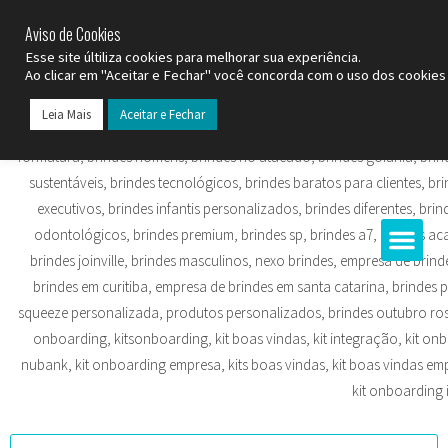
SP (11) 9
2093-7312
RS (51) 30661020
SC (47) 9
3300-3924
Aviso de Cookies
Esse site últiliza cookies para melhorar sua experiência.
Ao clicar em "Aceitar e Fechar" você concorda com o uso dos cookies 
Leia Mais
Aceitar e Fechar
Todos os Pr
Datas C