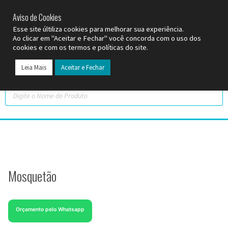
SP (11) 9
2093-7312
RS (51) 30661020
SC (47) 9
3300-3924
Aviso de Cookies
Esse site últiliza cookies para melhorar sua experiência.
Ao clicar em "Aceitar e Fechar" você concorda com o uso dos
cookies e com os termos e políticas do site.
Leia Mais
Aceitar e Fechar
Todos os Pr
Datas C
Mosquetão
Orçamento pelo Whatsapp