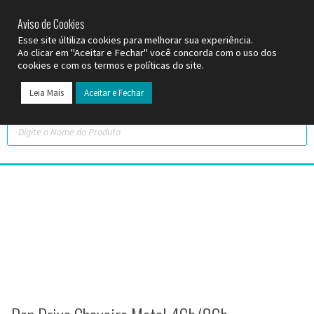
SP (11) 9
2093-7312
RS (51) 30661020
SC (47) 9
3300-3924
Aviso de Cookies
Esse site últiliza cookies para melhorar sua experiência.
Ao clicar em "Aceitar e Fechar" você concorda com o uso dos
cookies e com os termos e políticas do site.
Leia Mais
Aceitar e Fechar
Todos os Pr
Datas C