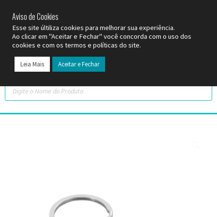
SP (11) 9
2093-7312
RS (51) 30661020
SC (47) 9
3300-3924
Aviso de Cookies
Esse site últiliza cookies para melhorar sua experiência.
Ao clicar em "Aceitar e Fechar" você concorda com o uso dos
cookies e com os termos e políticas do site.
Leia Mais
Aceitar e Fechar
Todos os Pr
Datas C