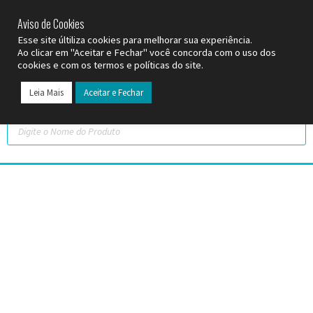
SP (11) 9
2093-7312
RS (51) 30661020
SC (47) 9
3300-3924
Aviso de Cookies
Esse site últiliza cookies para melhorar sua experiência.
Ao clicar em "Aceitar e Fechar" você concorda com o uso dos
cookies e com os termos e políticas do site.
Leia Mais
Aceitar e Fechar
Todos os Pr
Datas C