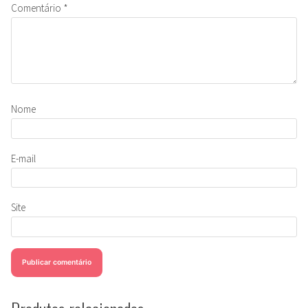
Comentário
*
Nome
E-mail
Site