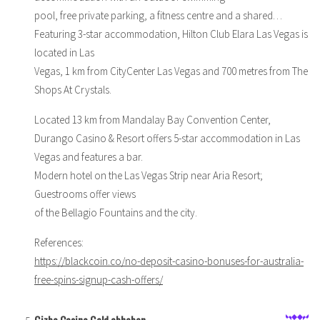
pool, free private parking, a fitness centre and a shared…
Featuring 3-star accommodation, Hilton Club Elara Las Vegas is
located in Las
Vegas, 1 km from CityCenter Las Vegas and 700 metres from The
Shops At Crystals.
Located 13 km from Mandalay Bay Convention Center,
Durango Casino & Resort offers 5-star accommodation in Las
Vegas and features a bar.
Modern hotel on the Las Vegas Strip near Aria Resort;
Guestrooms offer views
of the Bellagio Fountains and the city.
References:
https://blackcoin.co/no-deposit-casino-bonuses-for-australia-
free-spins-signup-cash-offers/
Gizbo Casino Geld abheben